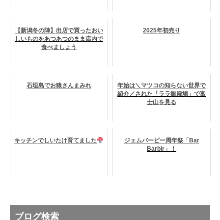
【新潟冬の陣】出店で買ったおい
2025年初売り
しいものをあつあつのまま店内で
食べましょう
石垣島でお猿さんまみれ
年始は＼マツコの知らない世界で
紹介／された「ララ御殿場」で富
士山を見る
キッチンでしいたけ育てました
ジェムバービー周年祭「Bar
Barbir」！
ブログ検索