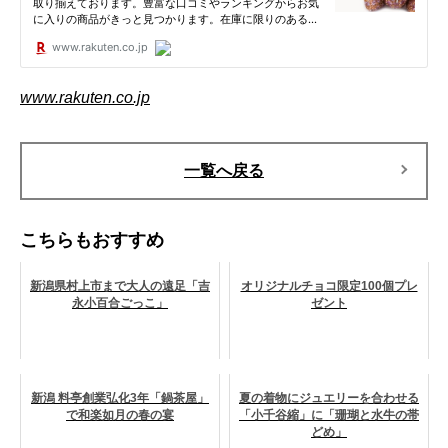
www.rakuten.co.jp
一覧へ戻る
こちらもおすすめ
新潟県村上市まで大人の遠足「吉
オリジナルチョコ限定100個プレ
永小百合ごっこ」
ゼント
新潟 料亭創業弘化3年「鍋茶屋」
夏の着物にジュエリーを合わせる
で和楽如月の春の宴
「小千谷縮」に「珊瑚と水牛の帯
どめ」