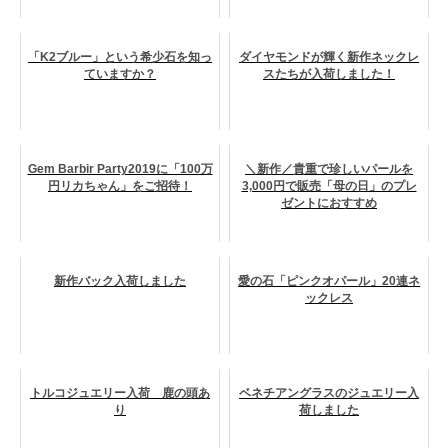
「K2ブルー」という希少石を知っ
ダイヤモンドが輝く新作ネックレ
ていますか？
スたちが入荷しました！
Gem Barbir Party2019に「100万
＼新作／貴重で珍しいパールを
円リカちゃん」をご招待！
3,000円で販売「母の日」のプレ
ゼントにおすすめ
新作バック入荷しました
愛の石「ピンクオパール」20連ネ
ックレス
トルコジュエリー入荷 鹿の頭あ
ベネチアングラスのジュエリー入
り
荷しました