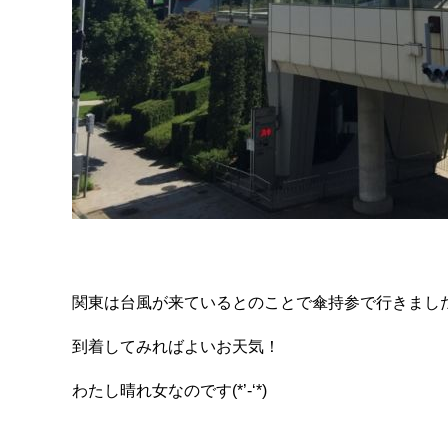
関東は台風が来ているとのことで傘持参で行きまし
到着してみればよいお天気！
わたし晴れ女なのです(*’-‘*)