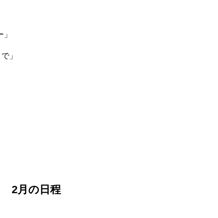
ー」
まで」
2月の日程