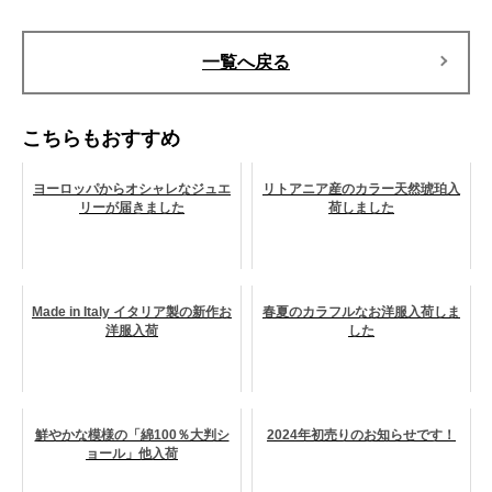
一覧へ戻る
こちらもおすすめ
ヨーロッパからオシャレなジュエ
リトアニア産のカラー天然琥珀入
リーが届きました
荷しました
Made in Italy イタリア製の新作お
春夏のカラフルなお洋服入荷しま
洋服入荷
した
鮮やかな模様の「綿100％大判シ
2024年初売りのお知らせです！
ョール」他入荷